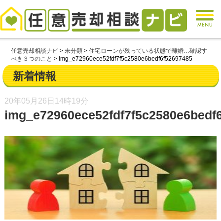
任意売却相談ナビ
>
未分類
>
住宅ローンが残っている状態で離婚…確認す
べき３つのこと
>
img_e72960ece52fdf7f5c2580e6bedf6f52697485
新着情報
20年05月26日
14時19分
img_e72960ece52fdf7f5c2580e6bedf