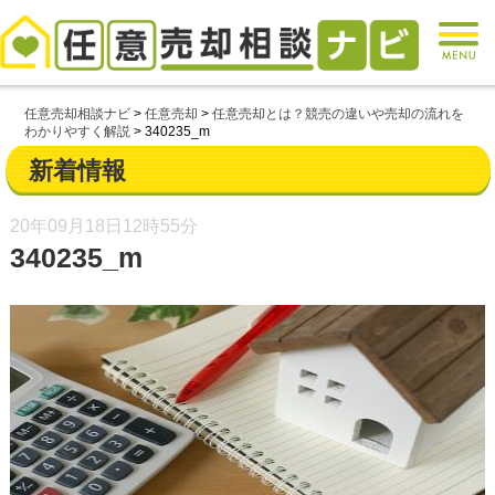
任意売却相談ナビ
>
任意売却
>
任意売却とは？競売の違いや売却の流れを
わかりやすく解説
>
340235_m
新着情報
20年09月18日
12時55分
340235_m