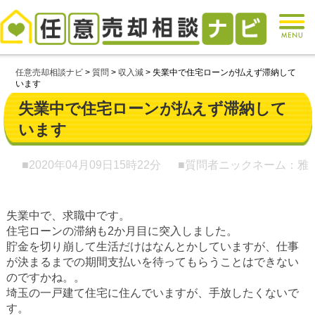
任意売却相談ナビ
>
質問
>
収入減
>
失業中で住宅ローンが払えず滞納して
います
失業中で住宅ローンが払えず滞納して
います
■2020年04月09日
15時22分
■質問者ニックネーム：雅
失業中で、求職中です。
住宅ローンの滞納も2か月目に突入しました。
貯金を切り崩して生活だけはなんとかしていますが、仕事
が決まるまでの期間支払いを待ってもらうことはできない
のですかね。。
埼玉の一戸建て住宅に住んでいますが、手放したくないで
す。