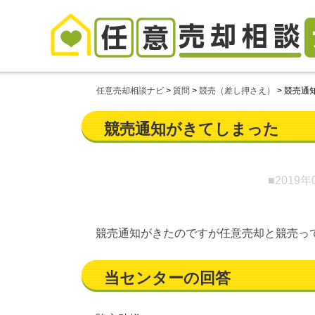
任意売却相談ナビ
>
質問
>
競売（差し押さえ）
>
競売通
競売通知がきてしまった
■2019年
競売通知がきたのですが任意売却と競売っ
当センターの回答