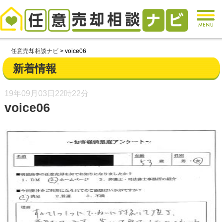
任意売却相談ナビ
>
voice06
新着情報
19年09月03日
22時22分
voice06