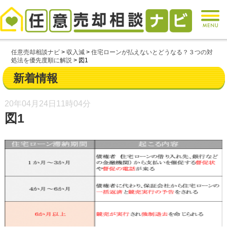
任意売却相談ナビ
>
収入減
>
住宅ローンが払えないとどうなる？３つの対
処法を優先度順に解説
>
図1
新着情報
20年04月24日
11時04分
図1