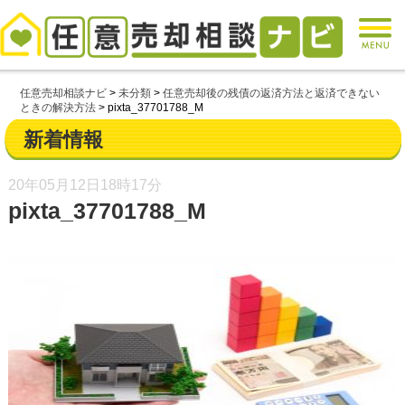
任意売却相談ナビ
>
未分類
>
任意売却後の残債の返済方法と返済できない
ときの解決方法
>
pixta_37701788_M
新着情報
20年05月12日
18時17分
pixta_37701788_M